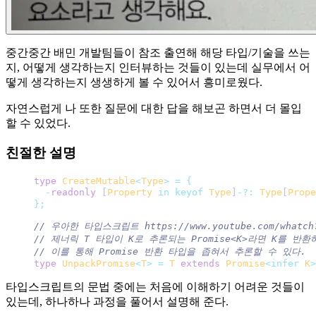
중간중간 배민 개발팀들이 참조 출연해 해당 타입/기술을 쓰는
지, 어떻게 생각하는지 인터뷰하는 것들이 있는데 실무에서 어
떻게 생각하는지 생생하게 볼 수 있어서 흥미로웠다.
자연스럽게 나 또한 질문에 대한 답을 해보곤 하면서 더 몰입
할 수 있었다.
친절한 설명
type
 CreateMutable
<
Type
>
 =
 {
  -
readonly
 [
Property
 in
 keyof
 Type
]
-?:
 Type
[
Prope
};
// 우아한 타입스크립트 https://www.youtube.com/whatch?
// 제너릭 T 타입이 K로 추론되는 Promise<K>라면 K를 반
// 이를 통해 Promise 반환 타입을 좁혀서 추론할 수 있다.
type
 UnpackPromise
<
T
>
 =
 T
 extends
 Promise
<infer
 K
>
타입스크립트의 문법 중에는 처음에 이해하기 어려운 것들이
있는데, 하나하나 과정을 풀어서 설명해 준다.