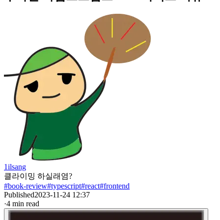
1ilsang
클라이밍 하실래염?
#
book-review
#
typescript
#
react
#
frontend
Published
2023-11-24 12:37
·
4
min read