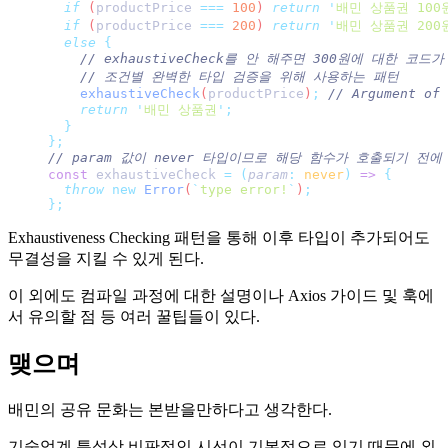
  if
 (
productPrice
 ===
 100
) 
return
 '
배민 상품권 100
  if
 (
productPrice
 ===
 200
) 
return
 '
배민 상품권 200
  else
 {
    // exhaustiveCheck를 안 해주면 300원에 대한 
    // 조건별 완벽한 타입 검증을 위해 사용하는 패턴
    exhaustiveCheck
(
productPrice
)
;
 // Argument of 
    return
 '
배민 상품권
'
;
  }
};
// param 값이 never 타입이므로 해당 함수가 호출되기 전
const
 exhaustiveCheck 
=
 (
param
:
 never
)
 =>
 {
  throw
 new
 Error
(
`
type error!
`
)
;
};
Exhaustiveness Checking 패턴을 통해 이후 타입이 추가되어도
무결성을 지킬 수 있게 된다.
이 외에도 컴파일 과정에 대한 설명이나 Axios 가이드 및 훅에
서 유의할 점 등 여러 꿀팁들이 있다.
맺으며
배민의 공유 문화는 본받을만하다고 생각한다.
기술업계 특성상 비판적인 시선이 기본적으로 있기 때문에 외