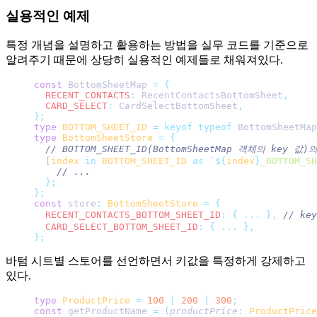
실용적인 예제
특정 개념을 설명하고 활용하는 방법을 실무 코드를 기준으로
알려주기 때문에 상당히 실용적인 예제들로 채워져있다.
const
 BottomSheetMap 
=
 {
  RECENT_CONTACTS
:
 RecentContactsBottomSheet
,
  CARD_SELECT
:
 CardSelectBottomSheet
,
};
type
 BOTTOM_SHEET_ID
 =
 keyof
 typeof
 BottomSheetMap
type
 BottomSheetStore
 =
 {
  // BOTTOM_SHEET_ID(BottomSheetMap 객체의 key 값
  [
index
 in
 BOTTOM_SHEET_ID
 as
 `${
index
}
_BOTTOM_SH
    // ...
  };
};
const
 store
:
 BottomSheetStore
 =
 {
  RECENT_CONTACTS_BOTTOM_SHEET_ID
:
 {
 ...
 },
 // k
  CARD_SELECT_BOTTOM_SHEET_ID
:
 {
 ...
 },
};
바텀 시트별 스토어를 선언하면서 키값을 특정하게 강제하고
있다.
type
 ProductPrice
 =
 100
 |
 200
 |
 300
;
const
 getProductName 
=
 (
productPrice
:
 ProductPrice