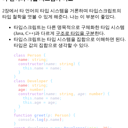
2장에서 타 언어의 타입 시스템을 거론하며 타입스크립트의
타입 철학을 엿볼 수 있게 해준다. 나는 이 부분이 좋았다.
타입스크립트는 다른 명목적으로 구체화한 타입 시스템
(Java, C++)과 다르게
구조로 타입을 구분
한다.
타입스크립트는 타입 시스템을 집합으로 이해하면 된다.
타입은 값의 집합으로 생각할 수 있다.
class
 Person
 {
  name
:
 string
;
  constructor
(
name
:
 string
)
 {
    this.
name
 =
 name
;
  }
}
class
 Developer
 {
  name
:
 string
;
  age
:
 number
;
  constructor
(
name
:
 string
,
 age
:
 number
)
 {
    this.
name
 =
 name
;
    this.
age
 =
 age
;
  }
}
function
 greet
(
p
:
 Person
)
 {
  console
.
log
(
p
.
name
)
;
}