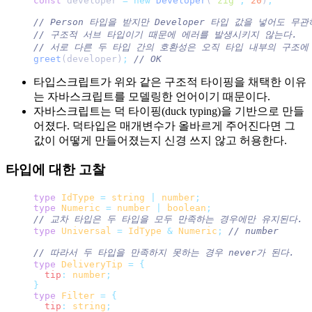
const
 developer 
=
 new
 Developer
(
'
zig
'
,
 20
)
;
// Person 타입을 받지만 Developer 타입 값을 넣어도 무관
// 구조적 서브 타입이기 때문에 에러를 발생시키지 않는다.
// 서로 다른 두 타입 간의 호환성은 오직 타입 내부의 구조에
greet
(developer)
;
 // OK
타입스크립트가 위와 같은 구조적 타이핑을 채택한 이유
는 자바스크립트를 모델링한 언어이기 때문이다.
자바스크립트는 덕 타이핑(duck typing)을 기반으로 만들
어졌다. 덕타입은 매개변수가 올바르게 주어진다면 그
값이 어떻게 만들어졌는지 신경 쓰지 않고 허용한다.
타입에 대한 고찰
type
 IdType
 =
 string
 |
 number
;
type
 Numeric
 =
 number
 |
 boolean
;
// 교차 타입은 두 타입을 모두 만족하는 경우에만 유지된다.
type
 Universal
 =
 IdType
 &
 Numeric
;
 // number
// 따라서 두 타입을 만족하지 못하는 경우 never가 된다.
type
 DeliveryTip
 =
 {
  tip
:
 number
;
}
type
 Filter
 =
 {
  tip
:
 string
;