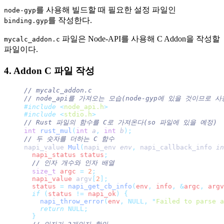
를 사용해 빌드할 때 필요한 설정 파일인
node-gyp
를 작성한다.
binding.gyp
파일은 Node-API를 사용해 C Addon을 작성할
mycalc_addon.c
파일이다.
4. Addon C 파일 작성
// mycalc_addon.c
// node_api를 가져오는 모습(node-gyp에 있을 것이므로 
#include
 <
node_api.h
>
#include
 <
stdio.h
>
// Rust 파일의 함수를 C로 가져온다(so 파일에 있을 예정)
int
 rust_mul
(
int
 a
,
 int
 b
);
// 두 숫자를 더하는 C 함수
napi_value 
Mul
(
napi_env 
env
,
 napi_callback_info 
in
  napi_status status
;
  // 인자 개수와 인자 배열
  size_t
 argc 
=
 2
;
  napi_value 
argv
[
2
];
  status 
=
 napi_get_cb_info
(
env
,
 info
,
 &
argc
,
 argv
  if
 (
status 
!=
 napi_ok
)
 {
    napi_throw_error
(
env
,
 NULL,
 "
Failed to parse a
    return
 NULL;
  }