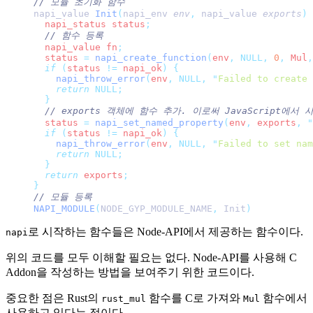
// 모듈 초기화 함수
napi_value 
Init
(
napi_env 
env
,
 napi_value 
exports
)
 
  napi_status status
;
  // 함수 등록
  napi_value fn
;
  status 
=
 napi_create_function
(
env
,
 NULL,
 0
,
 Mul
,
  if
 (
status 
!=
 napi_ok
)
 {
    napi_throw_error
(
env
,
 NULL,
 "
Failed to create 
    return
 NULL;
  }
  // exports 객체에 함수 추가. 이로써 JavaScript에서 
  status 
=
 napi_set_named_property
(
env
,
 exports
,
 "
  if
 (
status 
!=
 napi_ok
)
 {
    napi_throw_error
(
env
,
 NULL,
 "
Failed to set nam
    return
 NULL;
  }
  return
 exports
;
}
// 모듈 등록
NAPI_MODULE
(
NODE_GYP_MODULE_NAME
,
 Init
)
로 시작하는 함수들은 Node-API에서 제공하는 함수이다.
napi
위의 코드를 모두 이해할 필요는 없다. Node-API를 사용해 C
Addon을 작성하는 방법을 보여주기 위한 코드이다.
중요한 점은 Rust의
함수를 C로 가져와
함수에서
rust_mul
Mul
사용하고 있다는 점이다.