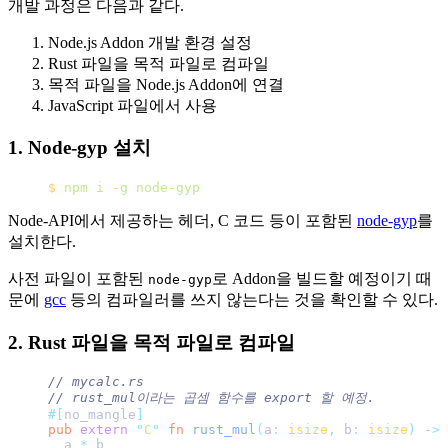
개발 과정은 다음과 같다.
Node.js Addon 개발 환경 설정
Rust 파일을 목적 파일로 컴파일
목적 파일을 Node.js Addon에 연결
JavaScript 파일에서 사용
1. Node-gyp 설치
$
 npm
 i
 -g
 node-gyp
Node-API에서 제공하는 헤더, C 코드 등이 포함된
node-gyp
를
설치한다.
사전 파일이 포함된
로 Addon을 빌드할 예정이기 때
node-gyp
문에
gcc
등의 컴파일러를 쓰지 않는다는 것을 확인할 수 있다.
2. Rust 파일을 목적 파일로 컴파일
// mycalc.rs
// rust_mul이라는 곱셈 함수를 export 할 예정.
#[
no_mangle
]
pub
 extern
 "
C
"
 fn
 rust_mul
(
a
:
 isize
,
 b
:
 isize
)
 ->
 
  a 
*
 b