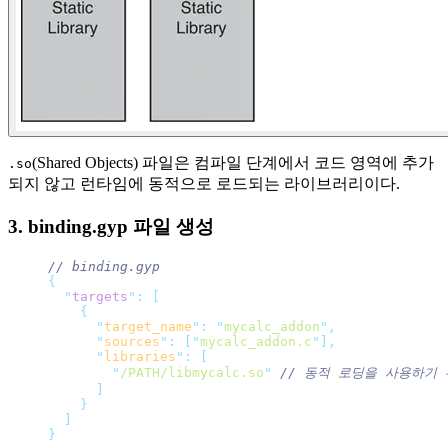
(Shared Objects) 파일은 컴파일 단계에서 코드 영역에 추가
.so
되지 않고 런타임에 동적으로 로드되는 라이브러리이다.
3. binding.gyp 파일 생성
// binding.gyp
{
  "
targets
"
:
 [
    {
      "
target_name
"
:
 "
mycalc_addon
"
,
      "
sources
"
:
 [
"
mycalc_addon.c
"
],
      "
libraries
"
:
 [
        "
/PATH/libmycalc.so
"
 // 동적 로딩을 사용하기 
      ]
    }
  ]
}