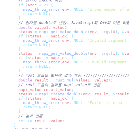
  // 인자가 2개인지 확인
  if
 (
argc 
<
 2
)
 {
    napi_throw_error
(
env
,
 NULL,
 "
Wrong number of a
    return
 NULL;
  }
  // 인자를 double로 변환. JavaScript와 C++의 다른
  double
 value1
,
 value2
;
  status 
=
 napi_get_value_double
(
env
,
 argv
[
0
],
 &
va
  if
 (
status 
!=
 napi_ok
)
 {
    napi_throw_error
(
env
,
 NULL,
 "
Invalid argument 
    return
 NULL;
  }
  status 
=
 napi_get_value_double
(
env
,
 argv
[
1
],
 &
va
  if
 (
status 
!=
 napi_ok
)
 {
    napi_throw_error
(
env
,
 NULL,
 "
Invalid argument 
    return
 NULL;
  }
  // rust 모듈을 활용해 결과 계산 /////////////////////
  double
 result 
=
 rust_mul
(
value1
,
 value2
);
  // rust 모듈의 결과를 napi_value로 변환
  napi_value result_value
;
  status 
=
 napi_create_double
(
env
,
 result
,
 &
result
  if
 (
status 
!=
 napi_ok
)
 {
    napi_throw_error
(
env
,
 NULL,
 "
Failed to create 
    return
 NULL;
  }
  // 결과 반환
  return
 result_value
;
}