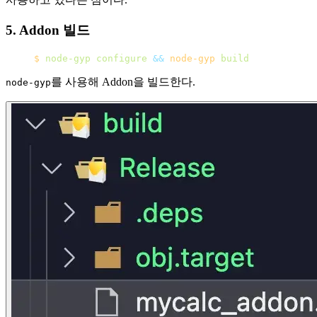
5. Addon 빌드
$
 node-gyp
 configure
 &&
 node-gyp
 build
를 사용해 Addon을 빌드한다.
node-gyp