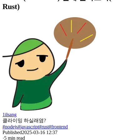
Rust)
1ilsang
클라이밍 하실래염?
#
nodejs
#
javascript
#
rust
#
frontend
Published
2025-03-16 12:37
·
5
min read