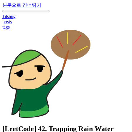
본문으로 건너뛰기
1ilsang
posts
tags
[LeetCode] 42. Trapping Rain Water