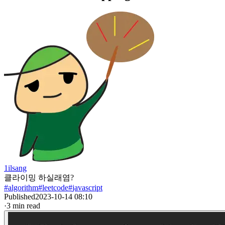
1ilsang
클라이밍 하실래염?
#
algorithm
#
leetcode
#
javascript
Published
2023-10-14 08:10
·
3
min read